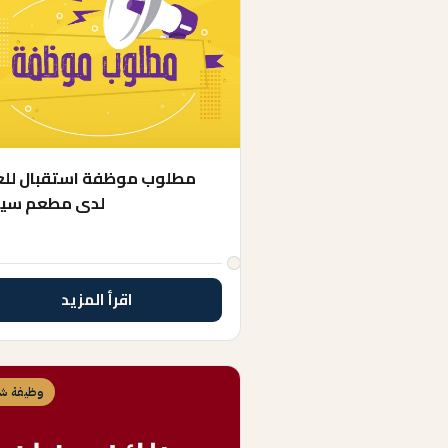
مطلوب موظفة استقبال لل
لدى مطعم سي
اقرأ المزيد
وظيفة شا