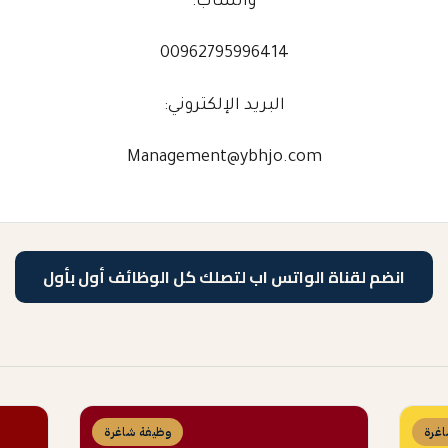
واتساب:
00962795996414
البريد الإلكتروني:
Management@ybhjo.com
انضم لقناة الواتس اب لتصلك كل الوظائف أول بأول
غرة
وظيفة شاغرة