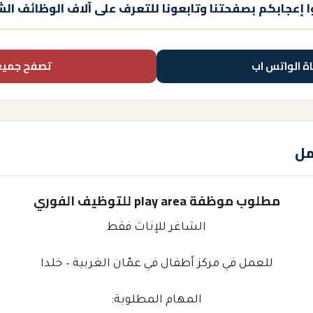
 إعجابكم بصفحتنا وتابعونا للتعرف على آلاف الوظائف الش
اة الواتس اب
تصفح جميع
مل
مطلوب موظفة play area للتوظيف الفوري
الشاغر للإناث فقط
للعمل في مركز أطفال في عمّان الغربية – خلدا
المهام المطلوبة: