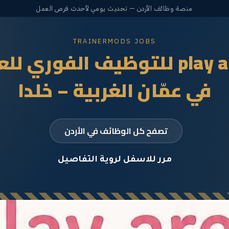
منصة وظائف الأردن — تحديث يومي لأحدث فرص العمل
TRAINERMODS JOBS
مطلوب موظفة play area للتوظيف 
في عمّان الغربية – خلدا
تصفح كل الوظائف في الأردن
مرر للاسفل لروية التفاصيل