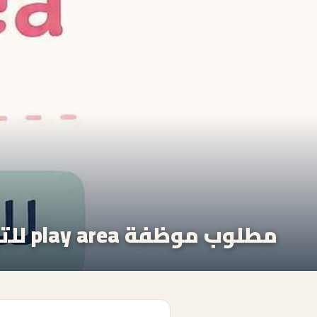
مطلوب موظفة play area للتوظيف الفوري للعمل في مركز أطفال في عمّان الغربية – خلدا