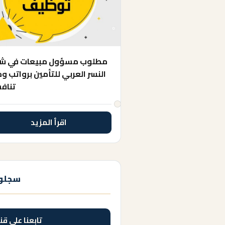
مطلوب مسؤول مبيعات في ش
النسر العربي للتأمين برواتب وم
تناف
اقرأ المزيد
سجلوا
تابعنا على قن