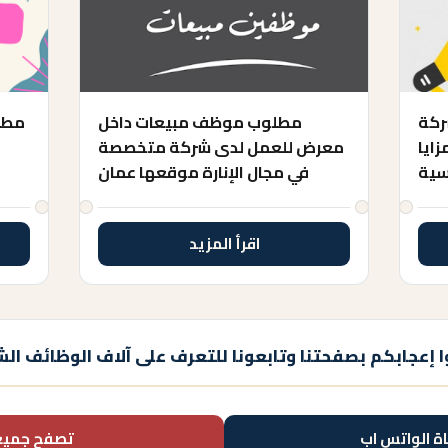
ركة
مطلوب موظف مبيعات داخل
مطل
زايا
معرض للعمل لدى شركة متخصصة
سية
في مجال الإنارة موقعها عمان
اقرأ المزيد
 إعجابكم بصفحتنا وتابعونا للتعرف على آلاف الوظائف الش
اة الواتس اب
تصفح جميع