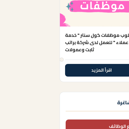
وب موظفات كول سنتر " خدمة
عملاء " للعمل لدى شركة براتب
ثابت وعمولات
اقرأ المزيد
اغرة
 الوظائف