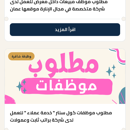
مطلوب موظف مبيعات داخل معرض للعمل لدى
شركة متخصصة في مجال الإنارة موقعها عمان
اقرأ المزيد
وظيفة شاغرة
مطلوب موظفات كول سنتر " خدمة عملاء " للعمل
لدى شركة براتب ثابت وعمولات