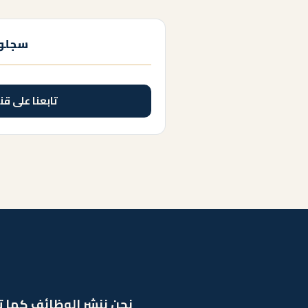
سجلوا
تابعنا على قن
نحن ننشر الوظائف كما ت