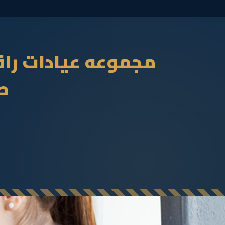
مجموعه عيادات راق
طب