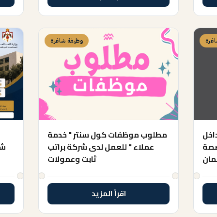
غرة
وظيفة شاغرة
اخل
مطلوب موظفات كول سنتر " خدمة
و
صصة
عملاء " للعمل لدى شركة براتب
مان
ثابت وعمولات
اقرأ المزيد