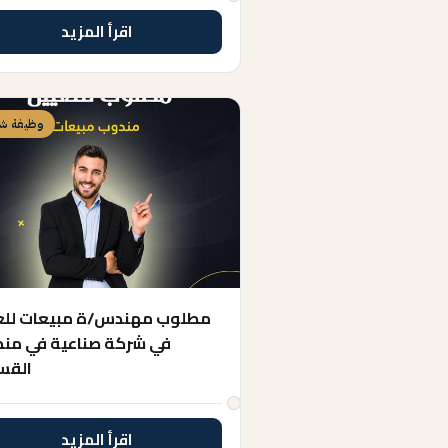
اقرأ المزيد
وظيفة شا
مطلوب مهندس/ة مبيعات لل
في شركة صناعية في من
القس
اقرأ المزيد