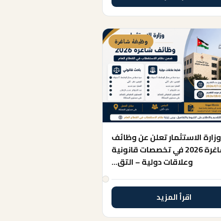
وظيفة شاغرة
زارة الاستثمار تعلن عن وظائف
شاغرة 2026 في تخصصات قانونية
وعلاقات دولية – التق…
اقرأ المزيد