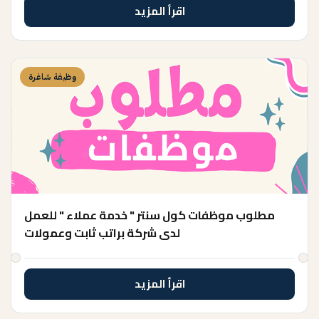
اقرأ المزيد
وظيفة شاغرة
مطلوب موظفات كول سنتر " خدمة عملاء " للعمل
لدى شركة براتب ثابت وعمولات
اقرأ المزيد