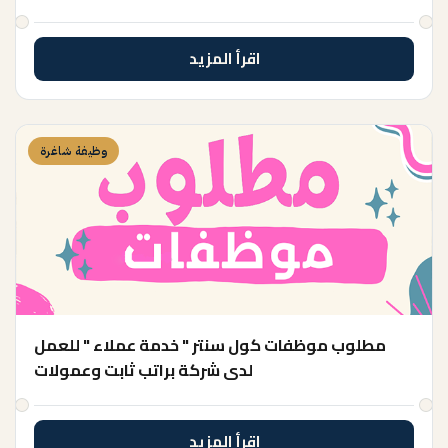
اقرأ المزيد
وظيفة شاغرة
مطلوب موظفات كول سنتر " خدمة عملاء " للعمل
لدى شركة براتب ثابت وعمولات
اقرأ المزيد