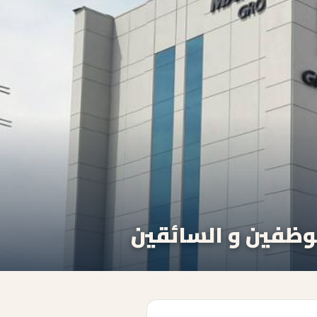
وظفين و السائقين